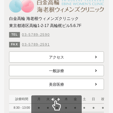
白金高輪 海老根ウィメンズクリニック
東京都港区高輪1-2-17 高輪梶ビル5.6.7F
03-5789-2590
TEL
03-5789-2591
FAX
アクセス
一般診療
美容医療
診療時間
月
火
水
木
金
土
日
祝
●
●
●
●
●
●
●
●
8:30 - 13:00