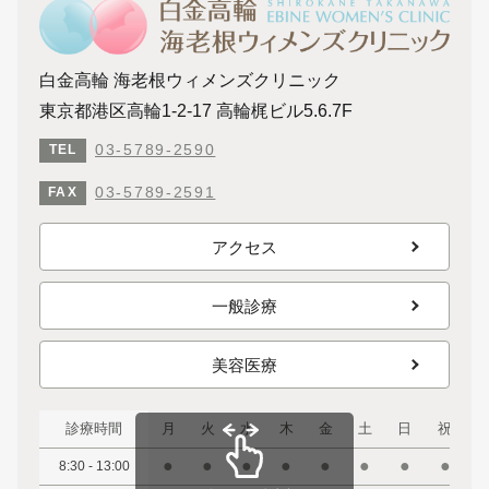
白金高輪 海老根ウィメンズクリニック
東京都港区高輪1-2-17 高輪梶ビル5.6.7F
03-5789-2590
TEL
03-5789-2591
FAX
アクセス
一般診療
美容医療
診療時間
月
火
水
木
金
土
日
祝
●
●
●
●
●
●
●
●
8:30 - 13:00