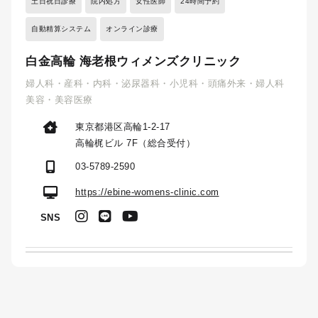
土日祝日診療
院内処方
女性医師
24時間予約
自動精算システム
オンライン診療
白金高輪 海老根ウィメンズクリニック
婦人科・産科・内科・泌尿器科・小児科・頭痛外来・婦人科
美容・美容医療
東京都港区高輪1-2-17
高輪梶ビル 7F（総合受付）
03-5789-2590
https://ebine-womens-clinic.com
SNS