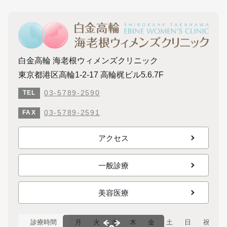
白金高輪 海老根ウィメンズクリニック
東京都港区高輪1-2-17 高輪梶ビル5.6.7F
03-5789-2590
TEL
03-5789-2591
FAX
アクセス
一般診療
美容医療
診療時間
月
火
水
木
金
土
日
祝