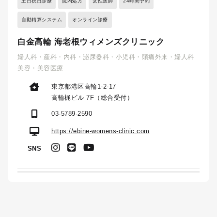
土日祝日診療
院内処方
女性医師
24時間予約
自動精算システム
オンライン診療
白金高輪 海老根ウィメンズクリニック
婦人科・産科・内科・泌尿器科・小児科・頭痛外来・婦人科
美容・美容医療
東京都港区高輪1-2-17
高輪梶ビル 7F（総合受付）
03-5789-2590
https://ebine-womens-clinic.com
SNS