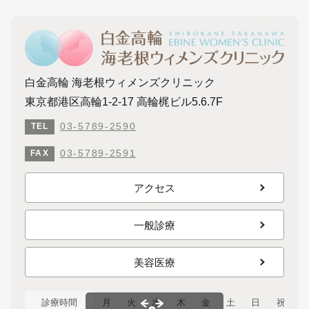
白金高輪 海老根ウィメンズクリニック
東京都港区高輪1-2-17 高輪梶ビル5.6.7F
03-5789-2590
TEL
03-5789-2591
FAX
アクセス
一般診療
美容医療
診療時間
月
火
水
木
金
土
日
祝