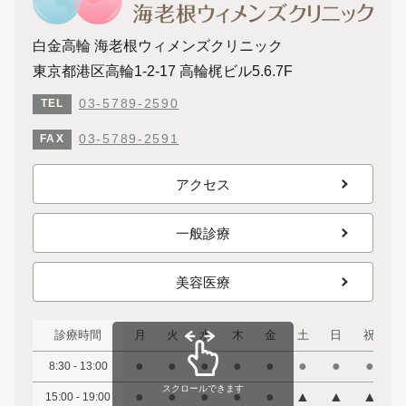
白金高輪 海老根ウィメンズクリニック
東京都港区高輪1-2-17 高輪梶ビル5.6.7F
03-5789-2590
TEL
03-5789-2591
FAX
アクセス
一般診療
美容医療
診療時間
月
火
水
木
金
土
日
祝
●
●
●
●
●
●
●
●
8:30 - 13:00
スクロールできます
●
●
●
●
●
▲
▲
▲
15:00 - 19:00