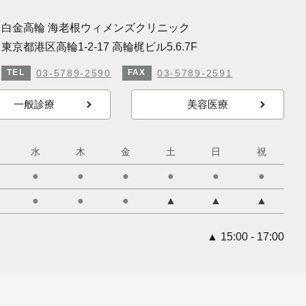
白金高輪 海老根ウィメンズクリニック
東京都港区高輪1-2-17 高輪梶ビル5.6.7F
03-5789-2590
03-5789-2591
TEL
FAX
一般診療
美容医療
水
木
金
土
日
祝
●
●
●
●
●
●
●
●
●
▲
▲
▲
▲ 15:00 - 17:00