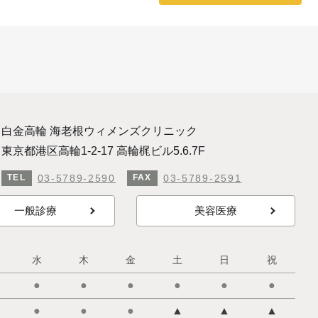
白金高輪 海老根ウィメンズクリニック
東京都港区高輪1-2-17 高輪梶ビル5.6.7F
03-5789-2590
03-5789-2591
TEL
FAX
一般診療
美容医療
水
木
金
土
日
祝
●
●
●
●
●
●
●
●
●
▲
▲
▲