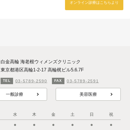
オンライン診療はこちらより
白金高輪 海老根ウィメンズクリニック
東京都港区高輪1-2-17 高輪梶ビル5.6.7F
03-5789-2590
03-5789-2591
TEL
FAX
一般診療
美容医療
水
木
金
土
日
祝
●
●
●
●
●
●