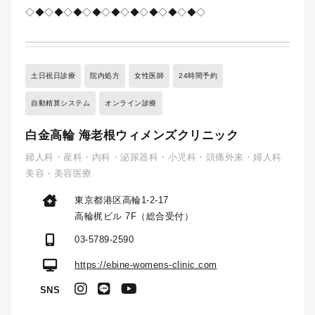
◇◆◇◆◇◆◇◆◇◆◇◆◇◆◇◆◇◆◇
土日祝日診療
院内処方
女性医師
24時間予約
自動精算システム
オンライン診療
白金高輪 海老根ウィメンズクリニック
婦人科・産科・内科・泌尿器科・小児科・頭痛外来・婦人科
美容・美容医療
東京都港区高輪1-2-17
高輪梶ビル 7F（総合受付）
03-5789-2590
https://ebine-womens-clinic.com
SNS