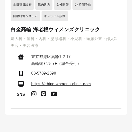
土日祝日診療
院内処方
女性医師
24時間予約
自動精算システム
オンライン診療
白金高輪 海老根ウィメンズクリニック
婦人科・産科・内科・泌尿器科・小児科・頭痛外来・婦人科
美容・美容医療
東京都港区高輪1-2-17
高輪梶ビル 7F（総合受付）
03-5789-2590
https://ebine-womens-clinic.com
SNS