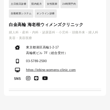
土日祝日診療
院内処方
女性医師
24時間予約
自動精算システム
オンライン診療
白金高輪 海老根ウィメンズクリニック
婦人科・産科・内科・泌尿器科・小児科・頭痛外来・婦人科
美容・美容医療
東京都港区高輪1-2-17
高輪梶ビル 7F（総合受付）
03-5789-2590
https://ebine-womens-clinic.com
SNS