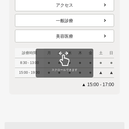
アクセス
一般診療
美容医療
診療時間
月
火
水
木
金
土
日
祝
●
●
●
●
●
●
●
●
8:30 - 13:00
スクロールできます
●
●
●
●
●
▲
▲
▲
15:00 - 19:00
▲ 15:00 - 17:00