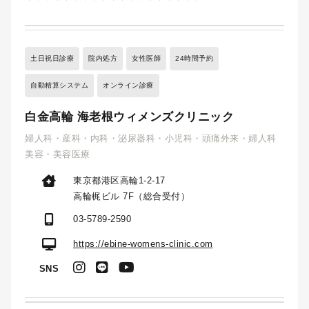
土日祝日診療
院内処方
女性医師
24時間予約
自動精算システム
オンライン診療
白金高輪 海老根ウィメンズクリニック
婦人科・産科・内科・泌尿器科・小児科・頭痛外来・婦人科
美容・美容医療
東京都港区高輪1-2-17
高輪梶ビル 7F（総合受付）
03-5789-2590
https://ebine-womens-clinic.com
SNS