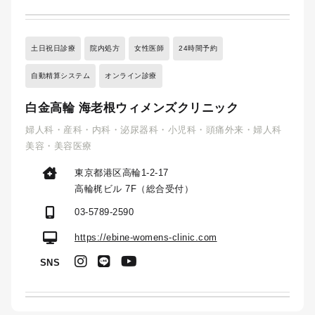
土日祝日診療
院内処方
女性医師
24時間予約
自動精算システム
オンライン診療
白金高輪 海老根ウィメンズクリニック
婦人科・産科・内科・泌尿器科・小児科・頭痛外来・婦人科
美容・美容医療
東京都港区高輪1-2-17
高輪梶ビル 7F（総合受付）
03-5789-2590
https://ebine-womens-clinic.com
SNS