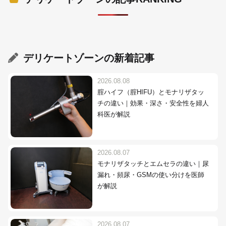
デリケートゾーン
の新着記事
2026.08.08
腟ハイフ（腟HIFU）とモナリザタッ
チの違い｜効果・深さ・安全性を婦人
科医が解説
2026.08.07
モナリザタッチとエムセラの違い｜尿
漏れ・頻尿・GSMの使い分けを医師
が解説
2026.08.07