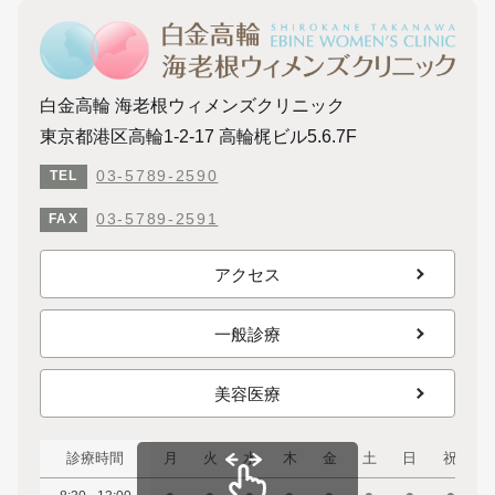
白金高輪 海老根ウィメンズクリニック
東京都港区高輪1-2-17 高輪梶ビル5.6.7F
03-5789-2590
TEL
03-5789-2591
FAX
アクセス
一般診療
美容医療
診療時間
月
火
水
木
金
土
日
祝