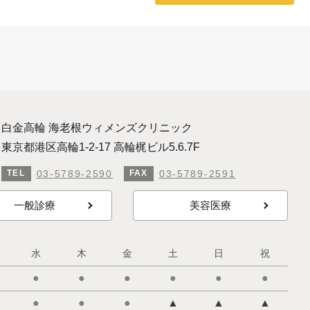
白金高輪 海老根ウィメンズクリニック
東京都港区高輪1-2-17 高輪梶ビル5.6.7F
03-5789-2590
03-5789-2591
TEL
FAX
一般診療
美容医療
水
木
金
土
日
祝
●
●
●
●
●
●
●
●
●
▲
▲
▲