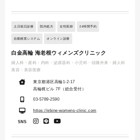
土日祝日診療
院内処方
女性医師
24時間予約
自動精算システム
オンライン診療
白金高輪 海老根ウィメンズクリニック
婦人科・産科・内科・泌尿器科・小児科・頭痛外来・婦人科
美容・美容医療
東京都港区高輪1-2-17
高輪梶ビル 7F（総合受付）
03-5789-2590
https://ebine-womens-clinic.com
SNS