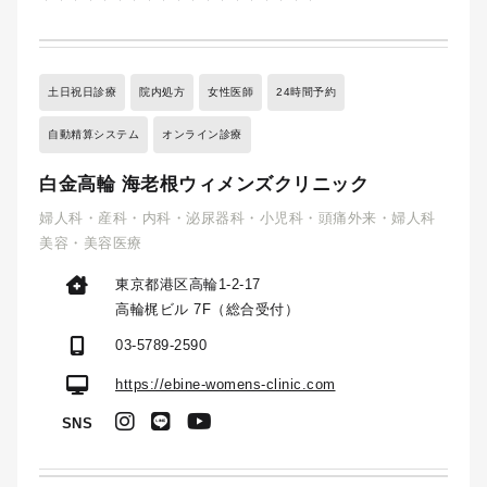
土日祝日診療
院内処方
女性医師
24時間予約
自動精算システム
オンライン診療
白金高輪 海老根ウィメンズクリニック
婦人科・産科・内科・泌尿器科・小児科・頭痛外来・婦人科
美容・美容医療
東京都港区高輪1-2-17
高輪梶ビル 7F（総合受付）
03-5789-2590
https://ebine-womens-clinic.com
SNS