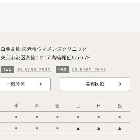
白金高輪 海老根ウィメンズクリニック
東京都港区高輪1-2-17 高輪梶ビル5.6.7F
03-5789-2590
03-5789-2591
TEL
FAX
一般診療
美容医療
水
木
金
土
日
祝
●
●
●
●
●
●
●
●
●
▲
▲
▲