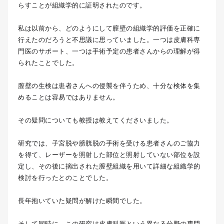
らすことが組織学的に証明されたのです。
私は以前から、どのようにして膣壁の組織学的評価を正確に
行えたのだろうと不思議に思っていました。一つは皮膚科専
門医のサポート、一つは手術予定の患者さんからの理解が得
られたことでした。
膣壁の生検は患者さんへの侵襲を伴うため、十分な検体を集
めることは容易ではありません。
その疑問についても教授は教えてくださいました。
研究では、子宮脱や膀胱脱の手術を受ける患者さんのご協力
を得て、レーザーを照射した部位と照射していない部位を設
定し、その後に摘出された膣壁組織を用いて詳細な組織学的
検討を行ったとのことでした。
長年抱いていた疑問が解けた瞬間でした。
そして同時に、この研究は皮膚科医という異なる分野の専門