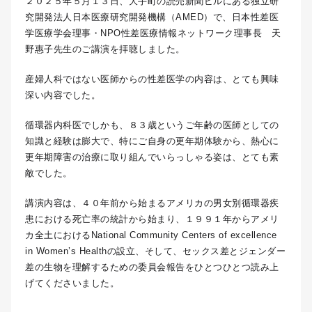
２０２５年５月１３日、大手町の読売新聞ビルにある独立研
究開発法人日本医療研究開発機構（AMED）で、日本性差医
学医療学会理事・NPO性差医療情報ネットワーク理事長 天
野惠子先生のご講演を拝聴しました。
産婦人科ではない医師からの性差医学の内容は、とても興味
深い内容でした。
循環器内科医でしかも、８３歳というご年齢の医師としての
知識と経験は膨大で、特にご自身の更年期体験から、熱心に
更年期障害の治療に取り組んでいらっしゃる姿は、とても素
敵でした。
講演内容は、４０年前から始まるアメリカの男女別循環器疾
患における死亡率の統計から始まり、１９９１年からアメリ
カ全土におけるNational Community Centers of excellence
in Women’s Healthの設立、そして、セックス差とジェンダー
差の生物を理解するための委員会報告をひとつひとつ読み上
げてくださいました。