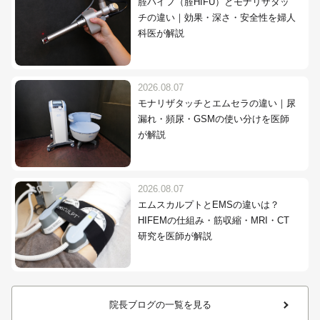
腟ハイフ（腟HIFU）とモナリザタッ
チの違い｜効果・深さ・安全性を婦人
科医が解説
2026.08.07
モナリザタッチとエムセラの違い｜尿
漏れ・頻尿・GSMの使い分けを医師
が解説
2026.08.07
エムスカルプトとEMSの違いは？
HIFEMの仕組み・筋収縮・MRI・CT
研究を医師が解説
院長ブログの一覧を見る