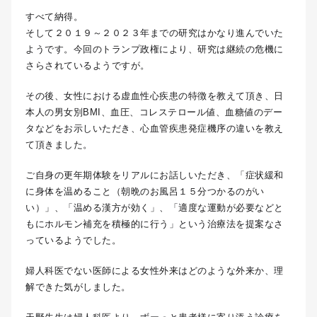
すべて納得。
そして２０１９～２０２３年までの研究はかなり進んでいた
ようです。今回のトランプ政権により、研究は継続の危機に
さらされているようですが。
その後、女性における虚血性心疾患の特徴を教えて頂き、日
本人の男女別BMI、血圧、コレステロール値、血糖値のデー
タなどをお示しいただき、心血管疾患発症機序の違いを教え
て頂きました。
ご自身の更年期体験をリアルにお話しいただき、「症状緩和
に身体を温めること（朝晩のお風呂１５分つかるのがい
い）」、「温める漢方が効く」、「適度な運動が必要などと
もにホルモン補充を積極的に行う」という治療法を提案なさ
っているようでした。
婦人科医でない医師による女性外来はどのような外来か、理
解できた気がしました。