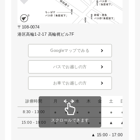
〒108-0074
港区高輪1-2-17 高輪梶ビル7F
Googleマップでみる
バスでお越しの方
お車でお越しの方
診療時間
月
火
水
木
金
土
日
祝
8:30 - 13:00
●
●
●
●
●
●
●
●
スクロールできます
15:00 - 19:00
●
●
●
●
●
▲
▲
▲
▲ 15:00 - 17:00