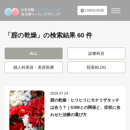
LANGUAGE
「腟の乾燥」の検索結果 60 件
ALL
診療科目
婦人科美容・美容医療
院長BLOG
2026.07.24
腟の乾燥・ヒリヒリにモナリザタッチ
は合う？｜GSMとの関係と、症状に合
わせた治療の選び方