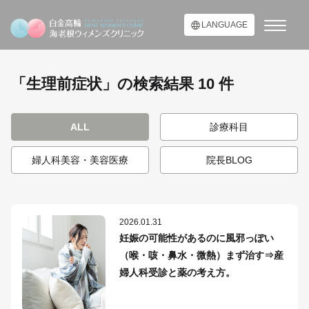
LANGUAGE
「生理前症状」の検索結果 10 件
ALL
診療科目
婦人科美容・美容医療
院長BLOG
2026.01.31
妊娠の可能性があるのに風邪っぽい
（喉・咳・鼻水・微熱）まず治す⇒産
婦人科受診と薬の考え方。